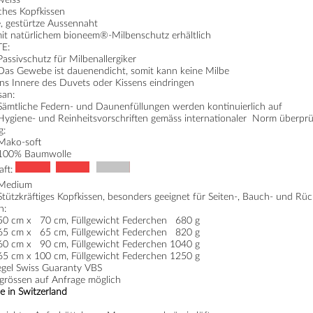
ches Kopfkissen
, gestürtze Aussennaht
it natürlichem
bioneem®
-Milbenschutz erhältlich
E:
Passivschutz für Milbenallergiker
Das Gewebe ist dauenendicht, somit kann keine Milbe
ins Innere des Duvets oder Kissens eindringen
an:
Sämtliche Federn- und Daunenfüllungen werden kontinuierlich auf
Hygiene- und Reinheitsvorschriften gemäss internationaler Norm überprüf
g:
Mako-soft
100% Baumwolle

aft:
Medium
Stützkräftiges Kopfkissen, besonders geeignet für Seiten-, Bauch- und Rü
n:
50 cm x 70 cm, Füllgewicht Federchen 680 g
65 cm x 65 cm, Füllgewicht Federchen 820 g
60 cm x 90 cm, Füllgewicht Federchen 1040 g
65 cm x 100 cm, Füllgewicht Federchen 1250 g
egel Swiss Guaranty VBS
grössen auf Anfrage möglich
 in Switzerland