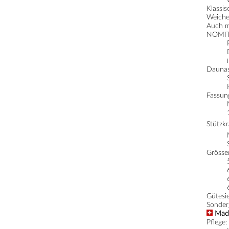
Klassis
Weiche
Auch m
NOMIT
Daunas
Fassun
Stützkr
Grösse
Gütesi
Sonder
Made
Pflege: