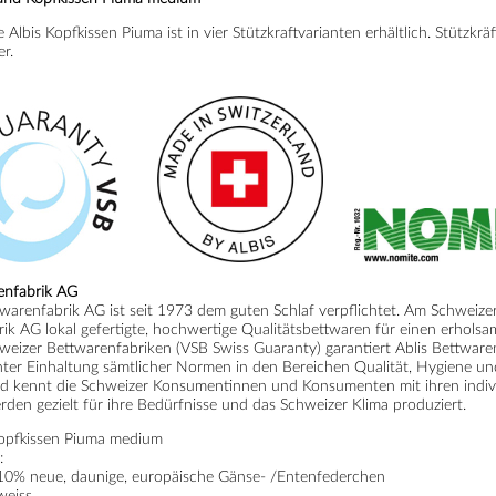
 Albis Kopfkissen Piuma ist in vier Stützkraftvarianten erhältlich. Stützkr
r.
enfabrik AG
twarenfabrik AG ist seit 1973 dem guten Schlaf verpflichtet. Am Schweizer 
ik AG lokal gefertigte, hochwertige Qualitätsbettwaren für einen erholsa
eizer Bettwarenfabriken (VSB Swiss Guaranty) garantiert Ablis Bettware
ter Einhaltung sämtlicher Normen in den Bereichen Qualität, Hygiene und 
d kennt die Schweizer Konsumentinnen und Konsumenten mit ihren indivi
den gezielt für ihre Bedürfnisse und das Schweizer Klima produziert.
Kopfkissen Piuma medium
:
10% neue, daunige, europäische Gänse- /Entenfederchen
weiss