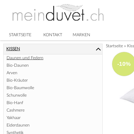
STARTSEITE
KONTAKT
MARKEN
Startseite
»
Kis
KISSEN
Daunen und Federn
-10%
Bio-Daunen
Arven
Bio-Kräuter
Bio-Baumwolle
Schurwolle
Bio-Hanf
Cashmere
Yakhaar
Eiderdaunen
Synthetik