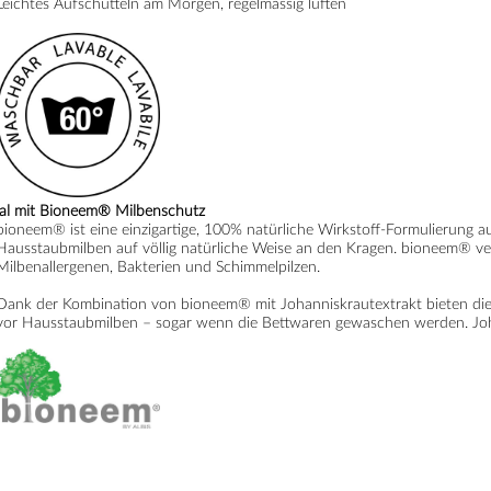
Leichtes Aufschütteln am Morgen, regelmässig lüften
al mit
Bioneem® Milbenschutz
bioneem® ist eine einzigartige, 100% natürliche Wirkstoff-Formulierung
Hausstaubmilben auf völlig natürliche Weise an den Kragen. bioneem® ve
Milbenallergenen, Bakterien und Schimmelpilzen.
Dank der Kombination von bioneem® mit Johanniskrautextrakt bieten die
vor Hausstaubmilben – sogar wenn die Bettwaren gewaschen werden. Johan