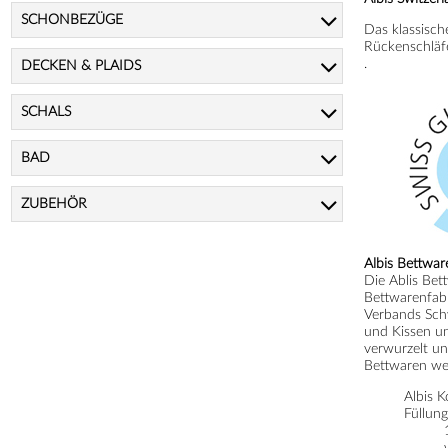
SCHONBEZÜGE
Das klassische
Rückenschläfe
.
DECKEN & PLAIDS
SCHALS
BAD
ZUBEHÖR
Albis Bettwar
Die Ablis Bet
Bettwarenfabr
Verbands Schw
und Kissen un
verwurzelt un
Bettwaren wer
Albis 
Füllung