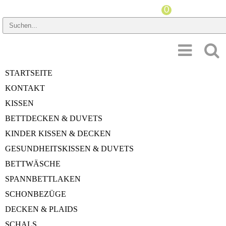
PREISSPANNE
STARTSEITE
HERSTELLER
KONTAKT
KISSEN
Startseite
»
Decken & Plaids
»
Merinowolle
BETTDECKEN & DUVETS
Merinowolle
KINDER KISSEN & DECKEN
GESUNDHEITSKISSEN & DUVETS
BETTWÄSCHE
angezeigte Produkte:
1
bis
6
(von
6
insgesamt)
SPANNBETTLAKEN
Seiten:
1
SCHONBEZÜGE
Zoeppritz Decke Legacy cloud
DECKEN & PLAIDS
CHF 329.00
Zoeppritz Decke Legacy smoke
SCHALS