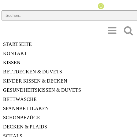
PREISSPANNE
STARTSEITE
HERSTELLER
KONTAKT
GRÖSSE DUVET
KISSEN
BETTDECKEN & DUVETS
WÄRMEINDEX
KINDER KISSEN & DECKEN
MATERIAL
GESUNDHEITSKISSEN & DUVETS
BETTWÄSCHE
SPANNBETTLAKEN
Startseite
»
Bettdecken & Duvets
»
Wildseide
SCHONBEZÜGE
Wildseide
DECKEN & PLAIDS
SCHALS