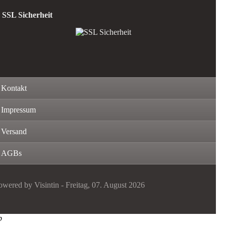
SSL Sicherheit
Kontakt
Impressum
Versand
AGBs
owered by Visintin - Freitag, 07. August 2026
p