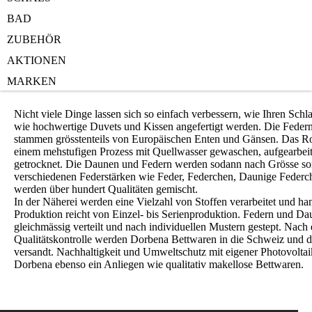
BAD
ZUBEHÖR
AKTIONEN
Ein Video über die Dorbena Bettwarenfabrik.
MARKEN
Nicht viele Dinge lassen sich so einfach verbessern, wie Ihren Schl
wie hochwertige Duvets und Kissen angefertigt werden. Die Fede
stammen grösstenteils von Europäischen Enten und Gänsen. Das Ro
einem mehstufigen Prozess mit Quellwasser gewaschen, aufgearbeit
getrocknet. Die Daunen und Federn werden sodann nach Grösse sort
verschiedenen Federstärken wie Feder, Federchen, Daunige Feder
werden über hundert Qualitäten gemischt.
In der Näherei werden eine Vielzahl von Stoffen verarbeitet und ha
Produktion reicht von Einzel- bis Serienproduktion. Federn und D
gleichmässig verteilt und nach individuellen Mustern gestept. Nach 
Qualitätskontrolle werden Dorbena Bettwaren in die Schweiz und d
versandt. Nachhaltigkeit und Umweltschutz mit eigener Photovoltai
Dorbena ebenso ein Anliegen wie qualitativ makellose Bettwaren.