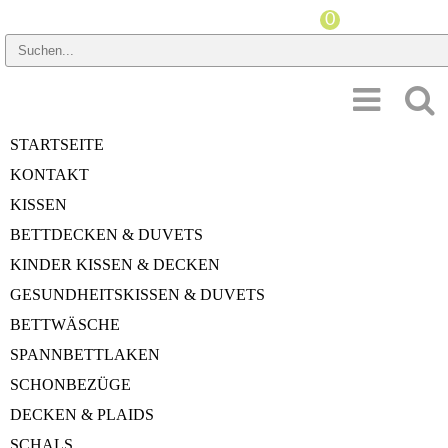
PREISSPANNE
STARTSEITE
HERSTELLER
KONTAKT
GRÖSSE DUVET
KISSEN
BETTDECKEN & DUVETS
GRÖSSE KISSEN
KINDER KISSEN & DECKEN
WÄRMEINDEX
GESUNDHEITSKISSEN & DUVETS
BETTWÄSCHE
STÜTZKRAFTINDEX
SPANNBETTLAKEN
MATERIAL
SCHONBEZÜGE
DECKEN & PLAIDS
SCHALS