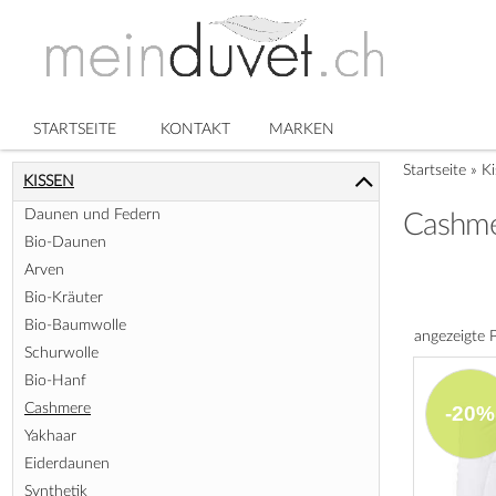
STARTSEITE
KONTAKT
MARKEN
Startseite
»
Ki
KISSEN
Daunen und Federn
Cashm
Bio-Daunen
Arven
Bio-Kräuter
Bio-Baumwolle
angezeigte 
Schurwolle
Bio-Hanf
Cashmere
-20%
Yakhaar
Eiderdaunen
Synthetik