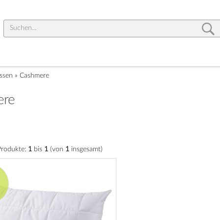
ssen
»
Cashmere
ere
Produkte:
1
bis
1
(von
1
insgesamt)