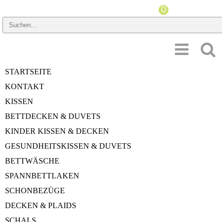
PREISSPANNE
STARTSEITE
HERSTELLER
KONTAKT
GRÖSSE KISSEN
KISSEN
BETTDECKEN & DUVETS
STÜTZKRAFTINDEX
KINDER KISSEN & DECKEN
MILBENSCHUTZ
GESUNDHEITSKISSEN & DUVETS
BETTWÄSCHE
SPANNBETTLAKEN
Startseite
»
Kissen
»
Bio-Baumwolle
SCHONBEZÜGE
Bio-Baumwolle
DECKEN & PLAIDS
SCHALS