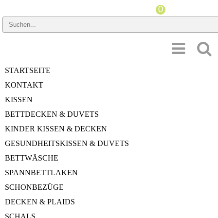
PREISSPANNE
STARTSEITE
HERSTELLER
KONTAKT
KISSEN
Startseite
»
Bad
»
Christian Fischbacher Badteppich Elegante
BETTDECKEN & DUVETS
Christian Fischbacher
KINDER KISSEN & DECKEN
Badteppich Elegante
GESUNDHEITSKISSEN & DUVETS
BETTWÄSCHE
SPANNBETTLAKEN
angezeigte Produkte:
1
bis
5
(von
5
insgesamt)
SCHONBEZÜGE
Seiten:
1
DECKEN & PLAIDS
SCHALS