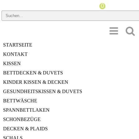
PREISSPANNE
STARTSEITE
HERSTELLER
KONTAKT
GRÖSSE KISSEN
KISSEN
BETTDECKEN & DUVETS
STÜTZKRAFTINDEX
KINDER KISSEN & DECKEN
MATERIAL
GESUNDHEITSKISSEN & DUVETS
BETTWÄSCHE
SPANNBETTLAKEN
Startseite
»
Kissen
»
Bio-Daunen
SCHONBEZÜGE
Bio-Daunen
DECKEN & PLAIDS
SCHALS