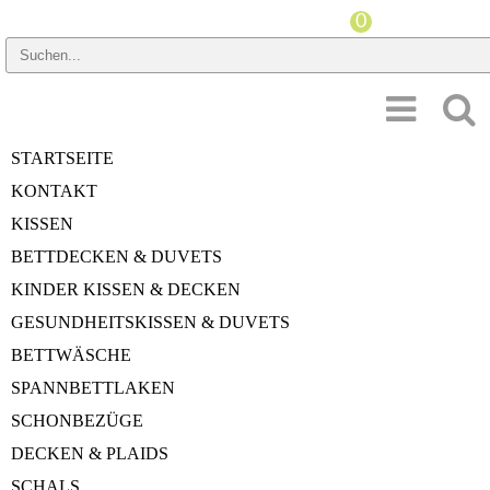
PREISSPANNE
STARTSEITE
HERSTELLER
KONTAKT
GRÖSSE DUVET
KISSEN
BETTDECKEN & DUVETS
WÄRMEINDEX
KINDER KISSEN & DECKEN
GESUNDHEITSKISSEN & DUVETS
Startseite
»
Bettdecken & Duvets
»
Bio-Hanf
BETTWÄSCHE
Bio-Hanf
SPANNBETTLAKEN
SCHONBEZÜGE
DECKEN & PLAIDS
angezeigte Produkte:
1
bis
1
(von
1
insgesamt)
SCHALS