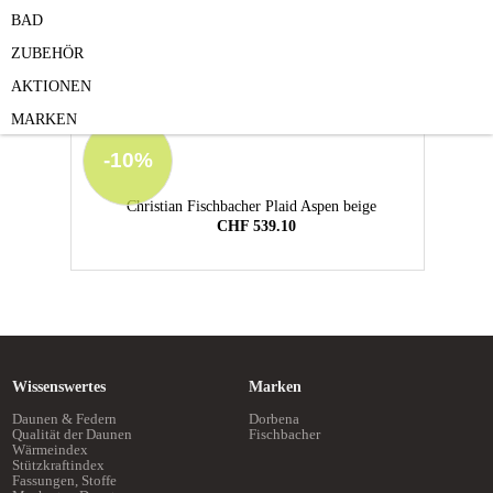
BAD
ZUBEHÖR
Verwandte Artikel
AKTIONEN
MARKEN
-10%
-
grau
Christian Fischbacher Plaid Aspen beige
Chri
CHF 539.10
Wissenswertes
Marken
Daunen & Federn
Dorbena
Qualität der Daunen
Fischbacher
Wärmeindex
Stützkraftindex
Fassungen, Stoffe